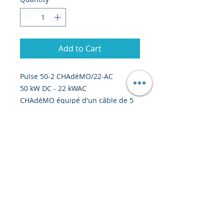
Add to Cart
Pulse 50-2 CHAdéMO/22-AC
50 kW DC - 22 kWAC
CHAdéMO équipé d'un câble de 5
mètres
AC équipé d'une prise Type 2S en
façade
© 2020 by Creiscendo -
Engineering &
Export
-
creiscendo@creiscendo.com