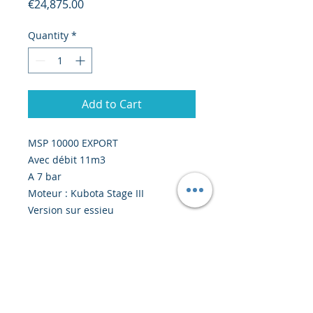
Price
€24,875.00
Quantity
*
Add to Cart
MSP 10000 EXPORT
Avec débit 11m3
A 7 bar
Moteur : Kubota Stage III
Version sur essieu
Prix EXW France : 24 875 €
(Hors couts spécifiques pour
formalités export si nécessaires)
Délais : fin septembre 2023