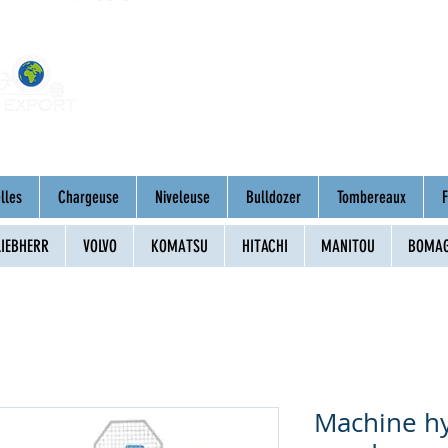
Home
About
Mac
lles
Chargeuse
Niveleuse
Bulldozer
Tombereaux
F
LIEBHERR
VOLVO
KOMATSU
HITACHI
MANITOU
BOMA
Machine h