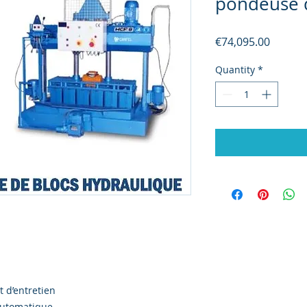
pondeuse 
Price
€74,095.00
Quantity
*
t d’entretien
 Automatique