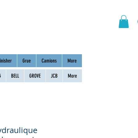
hinery
Group
Contact
inisher
Grue
Camions
More
G
BELL
GROVE
JCB
More
ydraulique