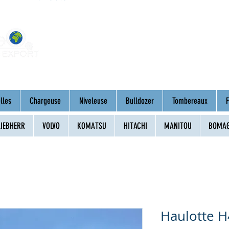
Home
About
Mac
lles
Chargeuse
Niveleuse
Bulldozer
Tombereaux
F
LIEBHERR
VOLVO
KOMATSU
HITACHI
MANITOU
BOMA
Haulotte H