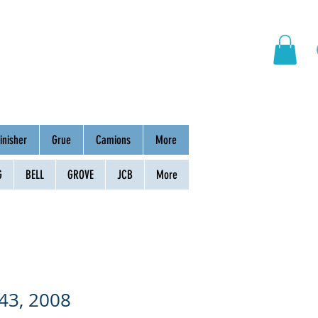
hinery
Group
Contact
inisher
Grue
Camions
More
G
BELL
GROVE
JCB
More
43, 2008