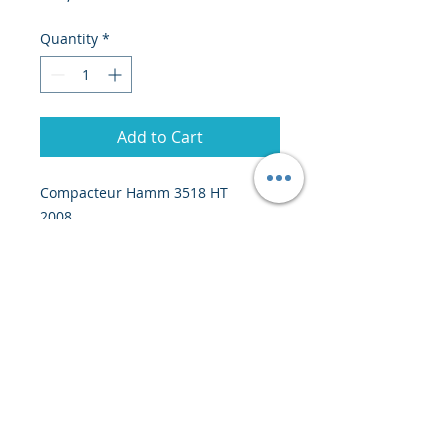
Quantity
*
Add to Cart
Compacteur Hamm 3518 HT
2008
6400 heures
Poids : 17,825 tonnes
Prix : 51 800 euros EXW
© 2020 by Creiscendo -
Engineering &
Export
-
creiscendo@creiscendo.com