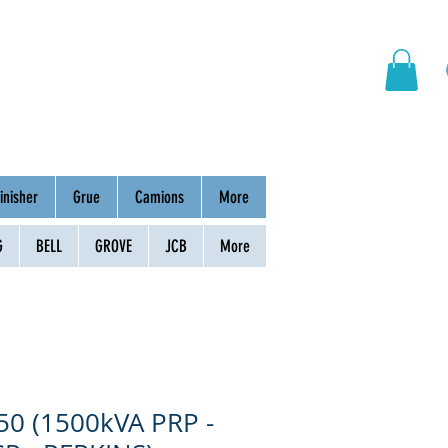
hinery
Group
Contact
inisher
Grue
Camions
More
G
BELL
GROVE
JCB
More
0 (1500kVA PRP -