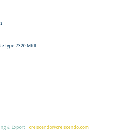
es
e type 7320 MKII
ing & Export
-
creiscendo@creiscendo.com