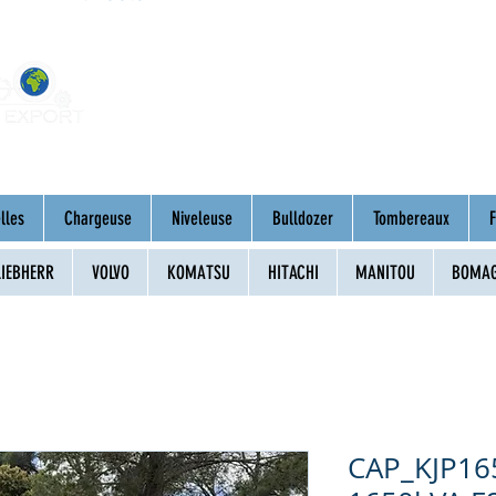
Home
About
Mac
lles
Chargeuse
Niveleuse
Bulldozer
Tombereaux
F
LIEBHERR
VOLVO
KOMATSU
HITACHI
MANITOU
BOMA
CAP_KJP165