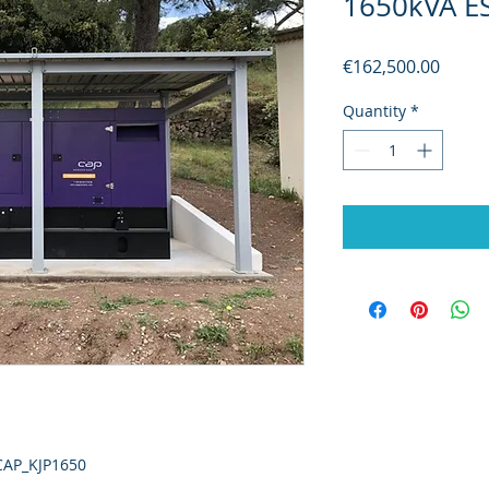
1650kVA ES
Price
€162,500.00
Quantity
*
CAP_KJP1650