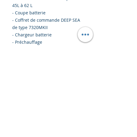
45L à 62 L
- Coupe batterie
- Coffret de commande DEEP SEA
de type 7320MKII
- Chargeur batterie
- Préchauffage
- Contact sec démarrage
- Disjoncteur tétrépaoliare ABB
- Régime de neutre TNS
- Départ nos ateliers CANNES LA
BOCCA
OPTIONS GROUPES ELECTROGENES
"Si intérêt"
INVERSEUR NORMAL SECOURS 35 A
/ 410 Euros net HT unitaire