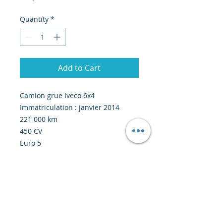
Quantity
*
Add to Cart
Camion grue Iveco 6x4
Immatriculation : janvier 2014
221 000 km
450 CV
Euro 5
Boîte manuelle
Suspension à lames
Grue Plafinger PK23002
Longeur de la benne : 3,9 mètres
Prix : 67 000 euros EXW