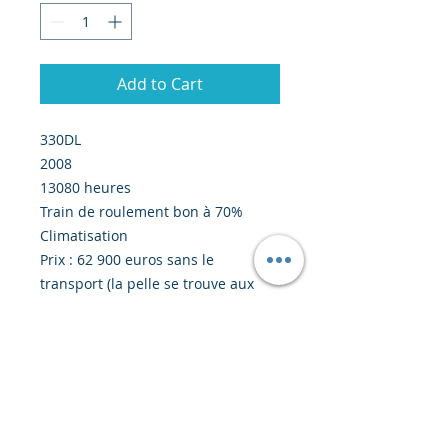
Add to Cart
330DL
2008
13080 heures
Train de roulement bon à 70%
Climatisation
Prix : 62 900 euros sans le
transport (la pelle se trouve aux
Etats-Unis, prix susceptible de
varier en fonction du taux de
change, prix en USD : 68 600)
06042023