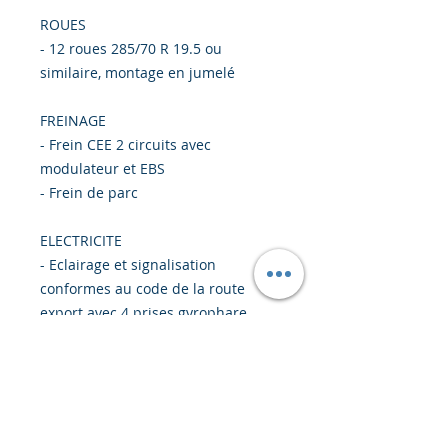
ROUES
- 12 roues 285/70 R 19.5 ou
similaire, montage en jumelé
FREINAGE
- Frein CEE 2 circuits avec
modulateur et EBS
- Frein de parc
ELECTRICITE
- Eclairage et signalisation
conformes au code de la route
export avec 4 prises gyrophare
sursupports télescopiques + 4
panneaux de surlargeur
- Version 24V, prises 7 pôles
FINITION